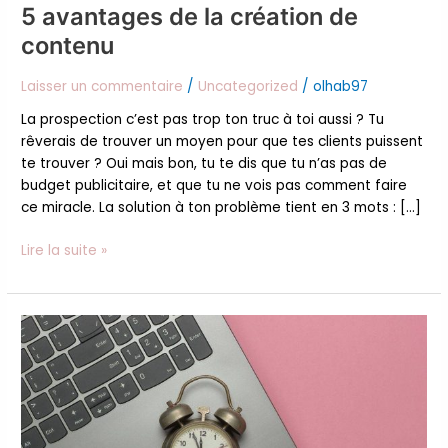
5 avantages de la création de
contenu
contenu
Laisser un commentaire
/
Uncategorized
/
olhab97
La prospection c’est pas trop ton truc à toi aussi ? Tu
rêverais de trouver un moyen pour que tes clients puissent
te trouver ? Oui mais bon, tu te dis que tu n’as pas de
budget publicitaire, et que tu ne vois pas comment faire
ce miracle. La solution à ton problème tient en 3 mots : […]
Lire la suite »
Pourquoi
publier
régulièrement
du
contenu ?